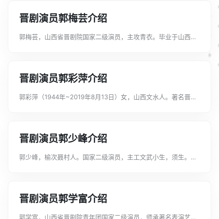
《凤吉公主》等。2000年考入太原...
晋剧演员郭梅芸介绍
郭梅芸，山西省晋剧院国家二级演员，主攻青衣。毕业于山西戏
剧职业学院，毕业后分配到山西省晋剧院工作。师承著名晋剧表
演艺术家栗桂莲老师。曾荣获中国戏剧红梅金花奖、山西省杏花
表演奖、全国小戏剧目奖金奖。代表...
晋剧演员郭彩萍介绍
郭彩萍（1944年~2019年8月13日）女，山西文水人。著名晋剧
表演艺术家，工小生。她所扮演的《小宴》中的吕布，《游西
湖》中的裴瑞卿，《杨门女将》中的杨文广，《双罗衫》中的徐
继祖等人物形象，栩栩如生...
晋剧演员郭少峰介绍
郭少峰，榆次聂村人。国家二级演员，主工文武小生，须生。师
承著名晋剧表演艺术家李建国。郭少峰基本功扎实，文武兼备，
无论是长靠戏还是短打戏，工架戏还是唱功戏，样样得心应手。
他演长靠戏工架优美、端庄，有大将...
晋剧演员郭学富介绍
郭学富，山西省晋剧院青年团国家二级演员，师承著名表演艺术