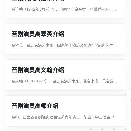
高连荣（1942年3月~）男，山西省阳泉平定县小桥铺村人。
1959年由平定中学选调入山西戏曲学校（今山西戏剧职业学院）
学习戏曲表演专业，小生行当。在戏校学习期间受教于郑亚楼
（艺名小三儿生），开门剧目“...
晋剧演员高翠英介绍
高翠英，晋剧表演艺术家，国家级非物质文化遗产“筱派”艺术代
表性传承人，第五届中国戏剧“梅花奖”。她10岁从艺，先后受教
于李芳茹、刘顺年、牛桂英、王少楼等名师，还专门跟随阳友
鹤、曾荣华等川剧名家学习扇子...
晋剧演员高文翰介绍
高文翰（1881-1947），晋剧表演艺术家。乳名来成，艺名说书
红。山西省榆次人。自幼丧父，随母改嫁至他乡，因不堪继父虐
待，十一岁远走太原，入太平科班学戏。攻武生兼须生，苦学一
年登台演出。十四岁崭露头...
晋剧演员高师介绍
高师，山西省晋剧院实验团优秀青年演员。毕业于中国戏曲学院
表演系。京剧师从：宋丹菊、谯翠蓉、武建文。晋剧师从：王玉
珍。常演剧目：《扈家庄》《青石山》《盗仙草》《打焦赞》