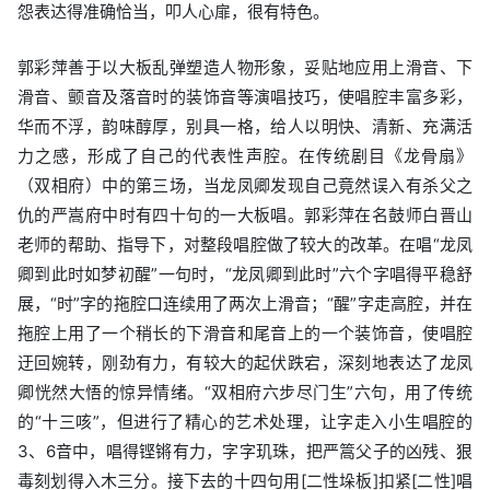
怨表达得准确恰当，叩人心扉，很有特色。
郭彩萍善于以大板乱弹塑造人物形象，妥贴地应用上滑音、下
滑音、颤音及落音时的装饰音等演唱技巧，使唱腔丰富多彩，
华而不浮，韵味醇厚，别具一格，给人以明快、清新、充满活
力之感，形成了自己的代表性声腔。在传统剧目《龙骨扇》
（双相府）中的第三场，当龙凤卿发现自己竟然误入有杀父之
仇的严嵩府中时有四十句的一大板唱。郭彩萍在名鼓师白晋山
老师的帮助、指导下，对整段唱腔做了较大的改革。在唱“龙凤
卿到此时如梦初醒”一句时，“龙凤卿到此时”六个字唱得平稳舒
展，“时”字的拖腔口连续用了两次上滑音；“醒”字走高腔，并在
拖腔上用了一个稍长的下滑音和尾音上的一个装饰音，使唱腔
迂回婉转，刚劲有力，有较大的起伏跌宕，深刻地表达了龙凤
卿恍然大悟的惊异情绪。“双相府六步尽门生”六句，用了传统
的“十三咳”，但进行了精心的艺术处理，让字走入小生唱腔的
3、6音中，唱得铿锵有力，字字玑珠，把严篙父子的凶残、狠
毒刻划得入木三分。接下去的十四句用[二性垛板]扣紧[二性]唱