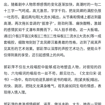
出，随着剧中人物思想感情的变化逐渐加快，高潮时的一句二
十三字一气呵成，高亢激昂，字字千钧，把龙凤卿的满腔仇恨
一吐而尽。最后两句用[大流水]唱出，从节奏和情绪上都达到最
高潮，两次拖长音调的“拔潦子”，刚劲利落、痛快酣畅，激越
的感情犹如千丈瀑布奔腾而下，叫人拍手称奇。这一大板唱，
通过[介板][平扳][夹板][二性][二性垛板][二流水][大流水]等一成
套唱腔，细致地刻划了龙凤卿沉着勇敢的性格，达到了闻其声
见其形的艺术效果。郭彩萍以深厚的声腔艺术功力，使观众不
仅得到美的享受，还引起感情上的共鸣。
郭彩萍不仅在大段唱腔中能够成功地塑造人物，对很短的四
句、六句唱词的唱段也一丝不苟，颇见功力。《文龙归宋·说
书》—场中，有四句劝说乳娘听说书的唱词，用[紧夹板]唱出，
欢快、跳跃，把陆文龙满身稚气，视乳娘如同生母的情感，表
现得入情入理。
郭彩萍的表演感情细腻、逼真，做派丰韵、大方。她有一双明