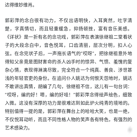
达得维妙维肖。
郭彩萍的念白很有功力，不仅出语明快，入耳爽然，吐字清
楚，字真情切，而且轻重缓急，抑扬顿挫，富有音乐美感。
《详状》是一折有名的念功戏，郭彩萍在表演徐继祖二堂看状
子的大段念白中，音色悦耳，口齿清丽，层次分明，扣人心
弦。在念完状子后，一声拖长语气的“哎呀”，把徐继祖意外地
得知父亲竟是图财害命的杀人凶手时的惊异、气愤、羞愧的复
杂心情，表现得淋漓尽致，完全符合一个纯真、善良、涉世甚
浅的年轻官吏的身份。在追问仆人姚达为何恨天怨地时，姚达
不敢讲出真情，胡编了几句，徐继祖不信，这儿有一句台词：
“哎呀，编的好！嗯，编的好哇！”郭彩萍念得绘声绘色，细致
入微。这没有深厚的功力是很难达到如此炉火纯青的境地的。
特别值得一提的是，郭彩萍在舞台上的哈哈大笑，也是一绝，
不仅悦耳动听，而且不同性格人物的笑声各有特色，有强烈的
艺术感染力。