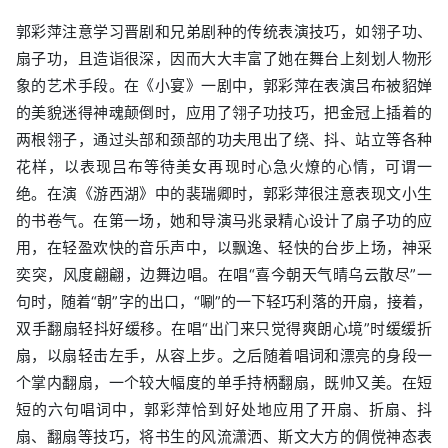
郭彩萍注意学习晋剧和兄弟剧种的传统表演技巧，如翎子功、
扇子功，且造诣很深，因而大大丰富了她在舞台上刻划人物形
象的艺术手段。在《小宴》一剧中，郭彩萍在表演吕布被貂婵
的美貌迷得神魂颠倒时，应用了翎子功技巧，把金冠上插着的
两根翎子，通过头部和颈部的功夫甩出了绕、抖、站立等各种
花样，以表现吕布等待美女再现时心急火燎的心情，可谓一
绝。在演《游西湖》中的裴瑞卿时，郭彩萍很注意表现文小生
的书卷气。在第一场，她和导演马兆录精心设计了扇子功的应
用，在轻盈欢快的音乐声中，以飘逸、轻快的台步上场，神采
奕突，风度翩翩，边舞边唱。在唱“喜今朝天气晴乌云散尽”一
句时，随着“朝”字的出口，“唰”的一下轻巧利落的开扇，接着，
双手翻扇轻抖好缓移。在唱“出门来只觉得爽朗心境”时缓缓折
扇，以扇轻击左手，从容上步。之后随着唱词和漂亮的身段一
个掌内翻扇，一个较大幅度的单手持柄翻扇，既帅又美。在短
短的六句唱词中，郭彩萍恰到好处地应用了开扇、折扇、抖
扇、翻扇等技巧，将书生的风流潇洒、斯文大方的倜傥神态表