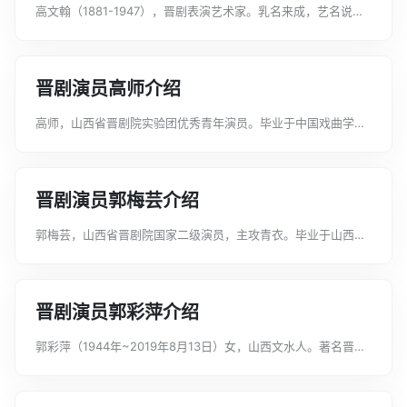
高文翰（1881-1947），晋剧表演艺术家。乳名来成，艺名说书
红。山西省榆次人。自幼丧父，随母改嫁至他乡，因不堪继父虐
待，十一岁远走太原，入太平科班学戏。攻武生兼须生，苦学一
年登台演出。十四岁崭露头...
晋剧演员高师介绍
高师，山西省晋剧院实验团优秀青年演员。毕业于中国戏曲学院
表演系。京剧师从：宋丹菊、谯翠蓉、武建文。晋剧师从：王玉
珍。常演剧目：《扈家庄》《青石山》《盗仙草》《打焦赞》
《凤吉公主》等。2000年考入太原...
晋剧演员郭梅芸介绍
郭梅芸，山西省晋剧院国家二级演员，主攻青衣。毕业于山西戏
剧职业学院，毕业后分配到山西省晋剧院工作。师承著名晋剧表
演艺术家栗桂莲老师。曾荣获中国戏剧红梅金花奖、山西省杏花
表演奖、全国小戏剧目奖金奖。代表...
晋剧演员郭彩萍介绍
郭彩萍（1944年~2019年8月13日）女，山西文水人。著名晋剧
表演艺术家，工小生。她所扮演的《小宴》中的吕布，《游西
湖》中的裴瑞卿，《杨门女将》中的杨文广，《双罗衫》中的徐
继祖等人物形象，栩栩如生...