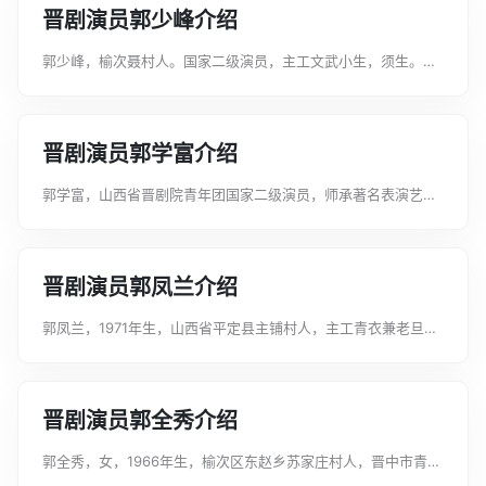
晋剧演员郭少峰介绍
郭少峰，榆次聂村人。国家二级演员，主工文武小生，须生。师
承著名晋剧表演艺术家李建国。郭少峰基本功扎实，文武兼备，
无论是长靠戏还是短打戏，工架戏还是唱功戏，样样得心应手。
他演长靠戏工架优美、端庄，有大将...
晋剧演员郭学富介绍
郭学富，山西省晋剧院青年团国家二级演员，师承著名表演艺术
家姬荣生。荣获第九届中国戏剧文化奖“表演银奖”山西省三小调
演金奖，山西省杏花奖。主要剧目有：《假婿承龙》《临江驿》
《苏三起解》《巴尔思御史》《红...
晋剧演员郭凤兰介绍
郭凤兰，1971年生，山西省平定县主铺村人，主工青衣兼老旦，
表演激情饱满，演唱悦耳动听。在《清风亭》中饰贺氏、《喜荣
归》中饰老夫人、《庆功楼》中饰胡夫人、《南北和》中饰佘太
君。获燕赵红梅奖“银奖”、第...
晋剧演员郭全秀介绍
郭全秀，女，1966年生，榆次区东赵乡苏家庄村人，晋中市青年
晋剧团国家二级演员。主工青衣，山西省戏剧研究会会员、山西