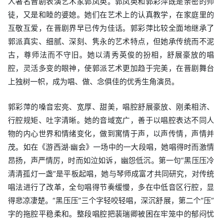
人著名晋剧表演艺术家郭凤英。郭凤英和郭彩萍既是亲密的师
徒，又是和睦的婆媳。她们在艺术上的认真教学，在家庭里的
互敬互爱，在晋剧界早已传为佳话。郭彩萍比较全面地继承了
郭派真实、细腻、深刻、隽永的艺术特点，但她承传统而不泥
古，尊师法而不守旧。她以清秀英俊的扮相，舒展豪放的唱
腔，灵活多变的眼神，使郭派艺术更加趋于完美，在晋剧舞台
上独树一帜，成为唱、做、念俱佳的优秀生角演员。
郭彩萍的嗓音宏亮、宽厚、甜美，唱腔舒展豪放、刚柔相济、
行腔规矩、吐字清晰。她的音域宽广，善于以唱腔表达不同人
物的内心世界和情绪变化，做到寓情于声，以声传情，声情并
茂。如在《游西湖·幽会》一场中的一大段唱，她唱得时而激情
昂扬，声严情厉，时而如泣如诉，幽怨低沉。第一句“黑压压冷
清清孤灯一盏”是平板起唱，她与琴师成富才共同研究，对传统
唱法进行了改革，全句唱得节奏缓慢，多在中低音区行腔，显
得悲凉凄楚。“黑压压”三个字轻咬轻唱，深沉舒展，第二个“压”
字的拖腔平稳柔和。整段唱腔把裴瑞卿被困在牢笼中的郁闷忧