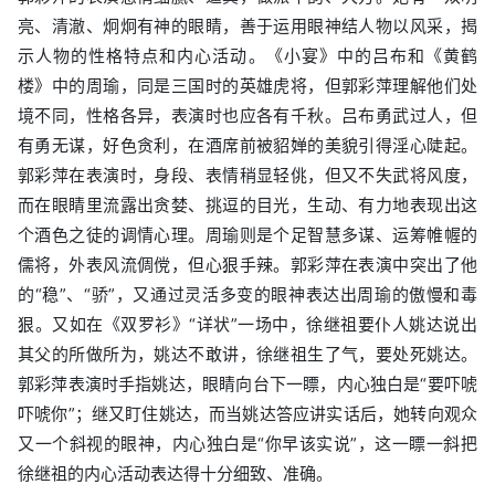
亮、清澈、炯炯有神的眼睛，善于运用眼神结人物以风采，揭
示人物的性格特点和内心活动。《小宴》中的吕布和《黄鹤
楼》中的周瑜，同是三国时的英雄虎将，但郭彩萍理解他们处
境不同，性格各异，表演时也应各有千秋。吕布勇武过人，但
有勇无谋，好色贪利，在酒席前被貂婵的美貌引得淫心陡起。
郭彩萍在表演时，身段、表情稍显轻佻，但又不失武将风度，
而在眼睛里流露出贪婪、挑逗的目光，生动、有力地表现出这
个酒色之徒的调情心理。周瑜则是个足智慧多谋、运筹帷幄的
儒将，外表风流倜傥，但心狠手辣。郭彩萍在表演中突出了他
的“稳”、“骄”，又通过灵活多变的眼神表达出周瑜的傲慢和毒
狠。又如在《双罗衫》“详状”一场中，徐继祖要仆人姚达说出
其父的所做所为，姚达不敢讲，徐继祖生了气，要处死姚达。
郭彩萍表演时手指姚达，眼睛向台下一瞟，内心独白是“要吓唬
吓唬你”；继又盯住姚达，而当姚达答应讲实话后，她转向观众
又一个斜视的眼神，内心独白是“你早该实说”，这一瞟一斜把
徐继祖的内心活动表达得十分细致、准确。