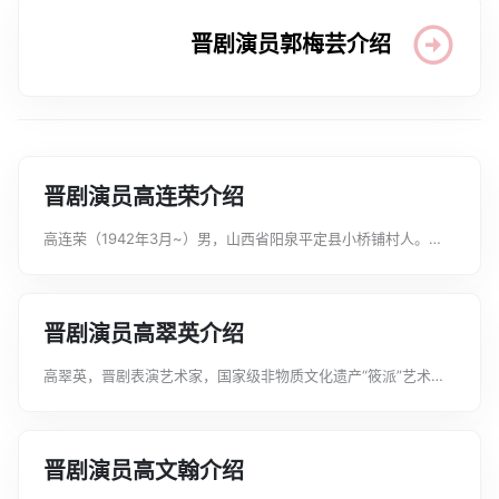
晋剧演员郭梅芸介绍
晋剧演员高连荣介绍
高连荣（1942年3月~）男，山西省阳泉平定县小桥铺村人。
1959年由平定中学选调入山西戏曲学校（今山西戏剧职业学院）
学习戏曲表演专业，小生行当。在戏校学习期间受教于郑亚楼
（艺名小三儿生），开门剧目“...
晋剧演员高翠英介绍
高翠英，晋剧表演艺术家，国家级非物质文化遗产“筱派”艺术代
表性传承人，第五届中国戏剧“梅花奖”。她10岁从艺，先后受教
于李芳茹、刘顺年、牛桂英、王少楼等名师，还专门跟随阳友
鹤、曾荣华等川剧名家学习扇子...
晋剧演员高文翰介绍