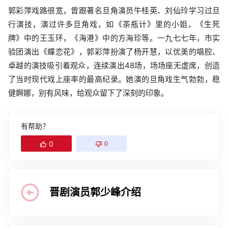
郭彩萍戏路很宽，曾跟著名旦角演员牛桂英、刘仙玲学习过旦
行演技，演过许多旦角戏，如《茶瓶计》里的小姐，《生死
牌》中的王玉环，《海港》中的方海珍等。一九七七年，市实
验团演出《蝶恋花》，郭彩萍扮演了杨开慧，以优美的唱腔、
卓越的演技吸引着观众，连续演出48场，场场座无虚席，创造
了当时现代戏上座率的最高纪录。她演的旦角戏生气勃勃，稳
健婀娜，别有风味，给观众留下了深刻的印象。
有帮助？
0
0
晋剧演员郭少峰介绍