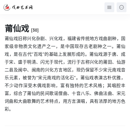
莆仙戏
[30]
莆仙戏旧称兴化杂剧、兴化戏，福建省传统地方戏曲剧种，国
家级非物质文化遗产之一，是中国现存古老剧种之一。莆仙
戏，是在古代“百戏”的基础上发展形成的。莆仙戏源于唐、成
于宋、盛于明清、闪光于现代，流行于古称兴化的莆田、仙游
二县及闽中、闽南的兴化方言地区，现仍保留不少宋元南戏音
乐元素，被誉为“宋元南戏的活化石”。莆仙戏表演古朴优雅，
不少动作深受木偶戏影响，富有独特的艺术风格；其唱腔丰
富，综合了莆仙的民间歌谣俚曲、十音八乐、佛曲法曲、宋元
词曲和大曲歌舞的艺术特点，用方言演唱，具有浓厚的地方色
彩。