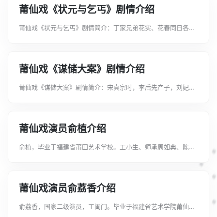
莆仙戏《状元与乞丐》剧情介绍
莆仙戏《状元与乞丐》剧情简介：丁家兄弟花实、花春同日各生
一子。婴儿周岁之时，舅父王国贤为两甥孙算命，断定花春之子
文龙“乞丐命”，花实之子文凤“状元命”。花实夫妇信以为真，从
此百般溺爱、纵容其子文...
莆仙戏《谋储大案》剧情介绍
莆仙戏《谋储大案》剧情简介：宋真宗时，李后先产子，刘妃生
妒，与太监郭槐密谋，以狸猫剥皮换太子，命承御寇珠抛入九曲
桥下淹死。寇珠不忍，求计于太监陈琳，乃将太子藏入妆盒，密
送八贤王赵德芳处抚养。刘妃...
莆仙戏演员俞植介绍
俞植，毕业于福建省莆田艺术学校。工小生、师承周如典、陈先
镐、祁玉卿、林金标、吴清华。2011年7月考入福建省莆仙戏剧
院。2017年参加莆田市第一届“梅妃杯”莆仙戏青年演员比赛荣获
金奖。2017年参加福...
莆仙戏演员俞荔香介绍
俞荔香，国家二级演员，工闺门。毕业于福建省艺术学院莆仙戏
曲班。师承王国金、黄宝珍。福建省戏剧家协会会员。2011年7