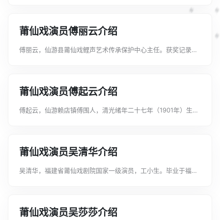
月调进福建省莆仙戏剧院。在莆仙戏《白蛇传》《状元与乞丐》
《三请樊梨花》等剧中担任主要...
莆仙戏演员傅丽云介绍
傅丽云，仙游县莆仙戏鲤声艺术传承保护中心主任。获奖记录
2008年01月18日，傅丽云荣获福建省第六届“武夷奖”中青年演员
比赛·银奖。...
莆仙戏演员傅起云介绍
傅起云，仙游赖店镇傅围人，清光绪年二十七年（1901年）生于
一贫穷农家，从小就随父亲学习纸扎、绘花灯工艺。11岁进戏
班，拜莆仙戏名艺人林文杰为师，扮演靓妆、老生等角色。1937
年7月，抗日战争爆发，傅...
莆仙戏演员吴清华介绍
吴清华，福建省莆仙戏剧院国家一级演员，工小生。毕业于福建
省艺术学校莆仙戏曲班，师承姚金铸、陈先镐、林金标。福建省
莆仙戏剧院院长，中国戏剧家协会会员。在莆仙戏《目连救母》
《海神妈祖》《天子与娇客》《白蛇...
莆仙戏演员吴莎莎介绍