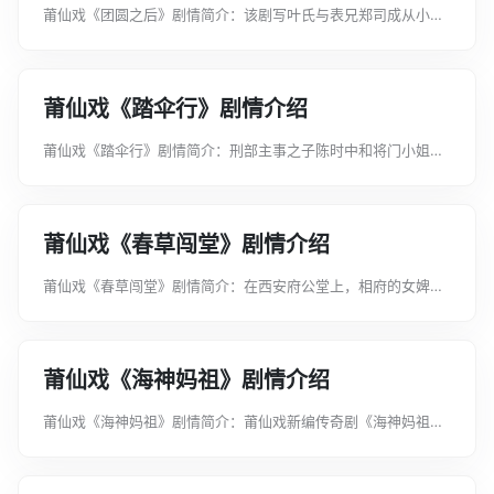
莆仙戏《团圆之后》剧情简介：该剧写叶氏与表兄郑司成从小相
爱，怀孕两个月后被迫嫁到施家。婚后夫死。叶氏暗中仍与郑司
成来往;郑以表舅名义悉心教育其子佾生成人。佾生考中状元，为
母请旨旌表贞节，并奉旨与...
莆仙戏《踏伞行》剧情介绍
莆仙戏《踏伞行》剧情简介：刑部主事之子陈时中和将门小姐王
慧兰虽已订亲，但未谋面。突逢战乱，两家各自逃难。一阵乱兵
冲杀，王慧兰和陈时中各自与同行人失散，之后又巧遇于风雨途
中，同伞前行。当夜，两人寻...
莆仙戏《春草闯堂》剧情介绍
莆仙戏《春草闯堂》剧情简介：在西安府公堂上，相府的女婢春
草，为救仗义打死尚书公子的薛玫庭，冒认薛为相府姑爷。知府
胡进，为求李千金证实一言，要春草陪他前往相府。春草担心小
姐不认此亲，惹得家法上身，...
莆仙戏《海神妈祖》剧情介绍
莆仙戏《海神妈祖》剧情简介：莆仙戏新编传奇剧《海神妈祖》
演绎的是北宋初年莆田女子林默从凡人到海神的故事。剧中，默
娘深感海难的无情而发愿救助生民，上天感其善念，传授预灾示
警、造福渔民的法力。焚屋引...