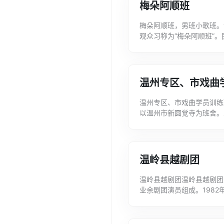
梅朵阿顺班
梅朵阿顺班，男班小歌班。
观众习称为“梅朵阿顺班”。
大班后台老板俞纪寿包班，在
温州专区、市戏曲
温州专区、市戏曲学员训练
以温州市新圆觉寺为班舍。
名，为温州市越剧团、温州
温岭县越剧团
温岭县越剧团温岭县越剧团
业余剧团演员组成。198
陈彩霞先后任正副团长。主