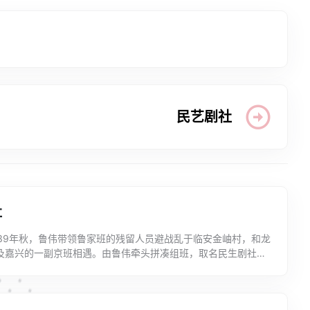
民艺剧社
社
939年秋，鲁伟带领鲁家班的残留人员避战乱于临安金岫村，和龙
及嘉兴的一副京班相遇。由鲁伟牵头拼凑组班，取名民生剧社。
亮、鲁芳艳以及男班艺人黄启文、黄启明等。采取男女混演，...