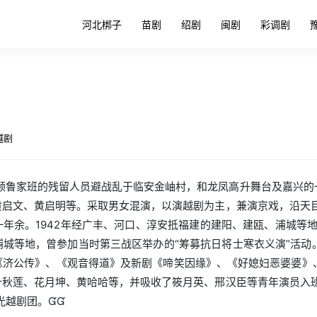
河北梆子
苗剧
绍剧
闽剧
彩调剧
越剧
带领鲁家班的残留人员避战乱于临安金岫村，和龙凤高升舞台及嘉兴
启文、黄启明等。采取男女混演，以演越剧为主，兼演京戏，沿天目
年余。1942年经广丰、河口、淳安抵福建的建阳、建瓯、浦城等地
浦城等地，曾参加当时第三战区举办的“筹募抗日将士寒衣义演”活动
《济公传》、《观音得道》及新剧《啼笑因缘》、《好媳妇恶婆婆》
秋莲、花月坤、黄哈哈等，并吸收了筱月英、邢汉臣等青年演员入班
光越剧团。