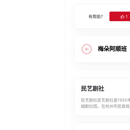
有帮助？
1
梅朵阿顺班
民艺剧社
民艺剧社民艺剧社是195
越剧社团。在杭州市民政局
同年10月在杭州成立。为民