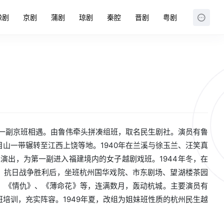
豫剧
京剧
蒲剧
琼剧
秦腔
晋剧
粤剧
的一副京班相遇。由鲁伟牵头拼凑组班，取名民生剧社。演员有鲁
山一带辗转至江西上饶等地。1940年在兰溪与徐玉兰、汪笑真
演出，为第一副进入福建境内的女子越剧戏班。1944年冬，在
。抗日战争胜利后，坐班杭州国华戏院、市东剧场、望湖楼茶园
、《情仇》、《薄命花》等，连满数月，轰动杭城。主要演员有
培训，充实阵容。1949年夏，改组为姐妹班性质的杭州民生越