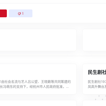
1
民生剧
0年由社会名流与艺人吕公望、王晓籁等共同筹建的
民生剧社1
长冯萌东的支持下，经杭州市人民政府批准，于
凤高升舞台
营公助剧团，隶属于中国人民救济总会杭州...
演员有鲁芳