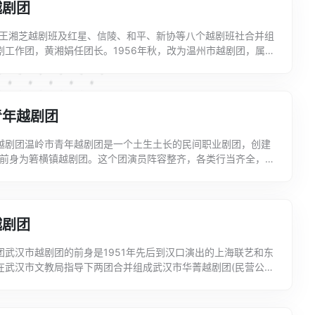
越剧团
，由王湘芝越剧班及红星、信陵、和平、新协等八个越剧班社合并组
剧工作团，黄湘娟任团长。1956年秋，改为温州市越剧团，属地
员阵容较强，有小生王湘芝、陈雪渊，花旦黄湘娟、邢爱...
青年越剧团
越剧团温岭市青年越剧团是一个土生土长的民间职业剧团，创建
年，前身为箬横镇越剧团。这个团演员阵容整齐，各类行当齐全，能
》、《玉堂春》、《打金枝》、《宋弘抗婚》、《三看御妹》...
越剧团
团武汉市越剧团的前身是1951年先后到汉口演出的上海联艺和东
在武汉市文教局指导下两团合并组成武汉市华菁越剧团(民营公
3年3月16日定名武汉市越剧团，是直属武汉市文化局领...