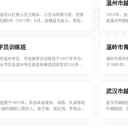
温州市
该班以红角小旦卫梅朵、小丑马阿顺为首，而被
1952年
民国6年（1917年）6月，由嵊县乌岩人、原绍兴
成温州市越
石璜人陈干千带领下首次来沪，6月9...
方国营。演
学员训练班
温岭市
班温州专区、市戏曲学员训练班于1957年开办，
温岭市青年
从市区及温州专区各县和嵊县招收学员100多
于1985
市瓯剧团、永嘉昆剧团、平阳人民和剧团、温...
演《孟丽君
武汉市
组建于1951年。系由本县城关、泽圆、大溪等地
武汉市越剧
2年温岭越剧二团并入。张子夜、吴纪海、罗昌云、
升越剧团。
要艺术人员有金文娟、吴玉香、李碧霞、...
助)。195