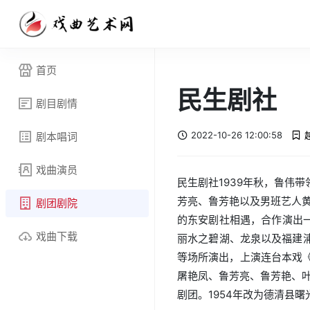
首页
民生剧社
剧目剧情
2022-10-26 12:00:58
剧本唱词
戏曲演员
民生剧社1939年秋，鲁伟
芳亮、鲁芳艳以及男班艺人黄
剧团剧院
的东安剧社相遇，合作演出一
戏曲下载
丽水之碧湖、龙泉以及福建
等场所演出，上演连台本戏
屠艳凤、鲁芳亮、鲁芳艳、叶
剧团。1954年改为德清县曙