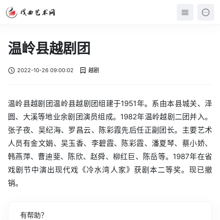
温岭县越剧团
2022-10-26 09:00:02
越剧
温岭县越剧团温岭县越剧团组建于1951年。系由本县城关、泽
圆、大溪等地业余剧团演员组成。1982年温岭越剧二团并入。
张子夜、吴纪海、罗昌云、陈彩霞先后任正副团长。主要艺术
人员有金文娟、吴玉香、李碧霞、陈彩霞、潘夏琴、蔡小娇、
韩燕萍、曹迪斐、陈欣、赵舜、柳红巨、陈岳等。1987年在省
戏剧节中演出现代戏《冷水湾人家》获剧本二等奖。现已撤
销。
有帮助？