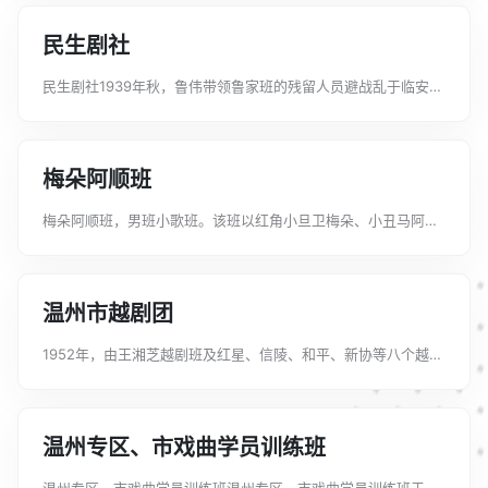
隶属于中国人民救济总会杭州...
民生剧社
民生剧社1939年秋，鲁伟带领鲁家班的残留人员避战乱于临安金
岫村，和龙凤高升舞台及嘉兴的一副京班相遇。由鲁伟牵头拼凑
组班，取名民生剧社。演员有鲁芳亮、鲁芳艳以及男班艺人黄启
文、黄启明等。采取男女混演，...
梅朵阿顺班
梅朵阿顺班，男班小歌班。该班以红角小旦卫梅朵、小丑马阿顺
为首，而被观众习称为“梅朵阿顺班”。民国6年（1917年）6月，
由嵊县乌岩人、原绍兴大班后台老板俞纪寿包班，在石璜人陈干
千带领下首次来沪，6月9...
温州市越剧团
1952年，由王湘芝越剧班及红星、信陵、和平、新协等八个越剧
班社合并组成温州市越剧工作团，黄湘娟任团长。1956年秋，改
为温州市越剧团，属地方国营。演员阵容较强，有小生王湘芝、
陈雪渊，花旦黄湘娟、邢爱...
温州专区、市戏曲学员训练班
温州专区、市戏曲学员训练班温州专区、市戏曲学员训练班于