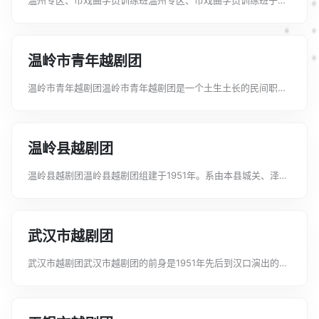
1957年开办，以温州市新圆觉寺为班舍。从市区及温州专区各县
和嵊县招收学员100多名，为温州市越剧团、温州市瓯剧团、永
嘉昆剧团、平阳人民和剧团、温...
温岭市青年越剧团
温岭市青年越剧团温岭市青年越剧团是一个土生土长的民间职业
剧团，创建于1985年，前身为箬横镇越剧团。这个团演员阵容整
齐，各类行当齐全，能演《孟丽君》、《玉堂春》、《打金
枝》、《宋弘抗婚》、《三看御妹》...
温岭县越剧团
温岭县越剧团温岭县越剧团组建于1951年。系由本县城关、泽
圆、大溪等地业余剧团演员组成。1982年温岭越剧二团并入。张
子夜、吴纪海、罗昌云、陈彩霞先后任正副团长。主要艺术人员
有金文娟、吴玉香、李碧霞、...
武汉市越剧团
武汉市越剧团武汉市越剧团的前身是1951年先后到汉口演出的上
海联艺和东升越剧团。在武汉市文教局指导下两团合并组成武汉
市华菁越剧团(民营公助)。1953年3月16日定名武汉市越剧团，
是直属武汉市文化局领...