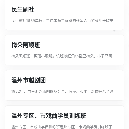
隶属于中国人民救济总会杭州...
民生剧社
民生剧社1939年秋，鲁伟带领鲁家班的残留人员避战乱于临安金
岫村，和龙凤高升舞台及嘉兴的一副京班相遇。由鲁伟牵头拼凑
组班，取名民生剧社。演员有鲁芳亮、鲁芳艳以及男班艺人黄启
文、黄启明等。采取男女混演，...
梅朵阿顺班
梅朵阿顺班，男班小歌班。该班以红角小旦卫梅朵、小丑马阿顺
为首，而被观众习称为“梅朵阿顺班”。民国6年（1917年）6月，
由嵊县乌岩人、原绍兴大班后台老板俞纪寿包班，在石璜人陈干
千带领下首次来沪，6月9...
温州市越剧团
1952年，由王湘芝越剧班及红星、信陵、和平、新协等八个越剧
班社合并组成温州市越剧工作团，黄湘娟任团长。1956年秋，改
为温州市越剧团，属地方国营。演员阵容较强，有小生王湘芝、
陈雪渊，花旦黄湘娟、邢爱...
温州专区、市戏曲学员训练班
温州专区、市戏曲学员训练班温州专区、市戏曲学员训练班于