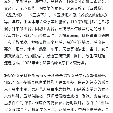
凤》，由施银花、屠杏花、马秋霞、俞菊英分别饰演霍定金、
文必正、丫环秋华、倪卖婆等角色。之后又教了《四香缘》、
《龙凤锁》、《玉连环》、《玉蜻蜓》及《养媳妇归娘家》
等。年底，王金水与金荣水率班抵沪，以“绍兴髦儿戏”之名称
演于升平歌舞台。因初上舞台，艺技敌不过鼎盛时期的男班，
仅演数场，即转至小茶楼演唱。为扭转局面，科班请来京班的
王和千教武戏。勉强支撑三个月后，被迫折回嵊县，后流转于
嘉兴、绍兴、余姚、慈溪、东阳、天台等地演出。当时，女子
演戏被视为“伤风败俗”，屡遭官府禁演、拘捕，故生存艰难，
连连亏本。1925年全班转卖给嵊县崇仁人裘光贤。
施家岙女子科班施家岙女子科班是绍兴女子文戏(越剧)科班。
1923年5月在嵊县施家岙村陈明辉家开办。由在沪经商的嵊县
人王金水出资，男班艺人金荣水为教师。因系首次举办的女子
文戏科班，虽以供膳宿、满师后发给金戒指、旗袍、皮鞋为优
惠条件广为招徕，但应召者仍寥寥。历时数月，方招得11至14
岁女孩20余名。规定学艺三年，帮师一年，中途不得离班。金