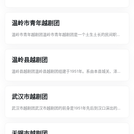
1957年开办，以温州市新圆觉寺为班舍。从市区及温州专区各县
和嵊县招收学员100多名，为温州市越剧团、温州市瓯剧团、永
嘉昆剧团、平阳人民和剧团、温...
温岭市青年越剧团
温岭市青年越剧团温岭市青年越剧团是一个土生土长的民间职业
剧团，创建于1985年，前身为箬横镇越剧团。这个团演员阵容整
齐，各类行当齐全，能演《孟丽君》、《玉堂春》、《打金
枝》、《宋弘抗婚》、《三看御妹》...
温岭县越剧团
温岭县越剧团温岭县越剧团组建于1951年。系由本县城关、泽
圆、大溪等地业余剧团演员组成。1982年温岭越剧二团并入。张
子夜、吴纪海、罗昌云、陈彩霞先后任正副团长。主要艺术人员
有金文娟、吴玉香、李碧霞、...
武汉市越剧团
武汉市越剧团武汉市越剧团的前身是1951年先后到汉口演出的上
海联艺和东升越剧团。在武汉市文教局指导下两团合并组成武汉
市华菁越剧团(民营公助)。1953年3月16日定名武汉市越剧团，
是直属武汉市文化局领...
无锡市越剧团