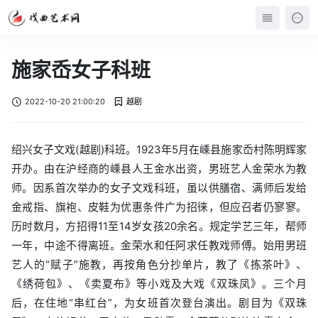
施家岙女子科班
2022-10-20 21:00:20
越剧
绍兴女子文戏(越剧)科班。1923年5月在嵊县施家岙村陈明辉家
开办。由在沪经商的嵊县人王金水出资，男班艺人金荣水为教
师。因系首次举办的女子文戏科班，虽以供膳宿、满师后发给
金戒指、旗袍、皮鞋为优惠条件广为招徕，但应召者仍寥寥。
历时数月，方招得11至14岁女孩20余名。规定学艺三年，帮师
一年，中途不得离班。金荣水和任阿求任教戏师傅。始用男班
艺人的“赋子”施教，再按角色分抄单片，教了《拣茶叶》、
《绣荷包》、《卖夏布》等小戏及大戏《双珠凤》。三个月
后，在住地“串红台”，为女班首次登台演出。剧目为《双珠