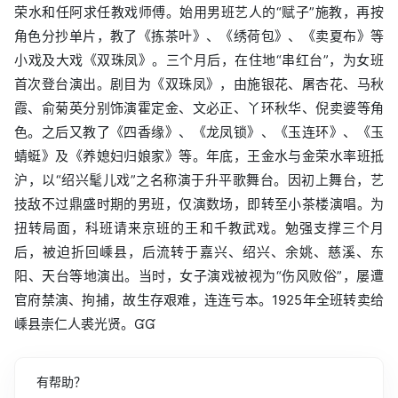
荣水和任阿求任教戏师傅。始用男班艺人的“赋子”施教，再按
角色分抄单片，教了《拣茶叶》、《绣荷包》、《卖夏布》等
小戏及大戏《双珠凤》。三个月后，在住地“串红台”，为女班
首次登台演出。剧目为《双珠凤》，由施银花、屠杏花、马秋
霞、俞菊英分别饰演霍定金、文必正、丫环秋华、倪卖婆等角
色。之后又教了《四香缘》、《龙凤锁》、《玉连环》、《玉
蜻蜓》及《养媳妇归娘家》等。年底，王金水与金荣水率班抵
沪，以“绍兴髦儿戏”之名称演于升平歌舞台。因初上舞台，艺
技敌不过鼎盛时期的男班，仅演数场，即转至小茶楼演唱。为
扭转局面，科班请来京班的王和千教武戏。勉强支撑三个月
后，被迫折回嵊县，后流转于嘉兴、绍兴、余姚、慈溪、东
阳、天台等地演出。当时，女子演戏被视为“伤风败俗”，屡遭
官府禁演、拘捕，故生存艰难，连连亏本。1925年全班转卖给
嵊县崇仁人裘光贤。
有帮助？