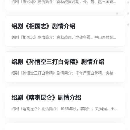
绍剧《硃砂球》剧情简介：春秋战国时期，齐、魏、赵三国联
盟，魏国早有毁盟伐齐之心，命张凯统率三军，待机入侵齐国。
时值齐国王爷刘成美六旬大寿，滕青母子前往京都拜寿。路上险
遇虎害，被曹彩娥救下。曹彩娥...
绍剧《相国志》剧情介绍
绍剧《相国志》剧情简介：春秋战国，群雄争霸。中山国君姬窟
发兵犯魏，边关告急。魏相国翟璜荐门客乐羊挂帅御敌。然乐羊
之子乐舒系中山王亲将，且曾箭杀相国之子翟靖。翟璜深知乐羊
为人，不计恩怨，力保乐羊。...
绍剧《孙悟空三打白骨精》剧情介绍
绍剧《孙悟空三打白骨精》剧情简介：千年尸魔白骨精，贪婪成
性，为食唐僧之肉，三次变化，施诱惑计、离间计迷惑唐僧。孙
悟空识破白骨精伎俩，三次棒打妖魔。唐僧肉眼凡胎，误认悟空
打死人命，怒将悟空逐回花果...
绍剧《喀喇昆仑》剧情介绍
绍剧《喀喇昆仑》剧情简介：1965年秋，李阿牛、刘娟娟、王家
康等一批绍兴青年，在“到农村去，到边疆去，到祖国最需要的地
方去”的歌声中，奔赴新疆，加入生产建设兵团。李阿牛自幼与刘
娟娟、王家康一起长...