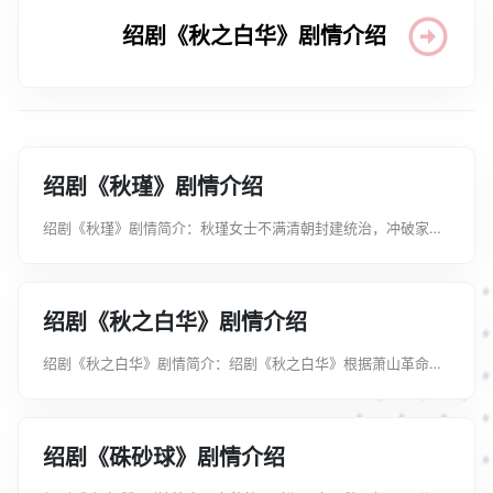
绍剧《秋之白华》剧情介绍
绍剧《秋瑾》剧情介绍
绍剧《秋瑾》剧情简介：秋瑾女士不满清朝封建统治，冲破家庭
樊篱，赴日本留学。归国后，受革命党人徐锡麟之命，以绍兴大
通学堂为据点，联络浙东会党，组织光复军，伺机起义。后因起
义计划泄露，清兵包围学堂，...
绍剧《秋之白华》剧情介绍
绍剧《秋之白华》剧情简介：绍剧《秋之白华》根据萧山革命先
驱杨之华事迹编剧而成，艺术地再现了杨之华从青年时代受五四
运动影响、继而在上海大学受到瞿秋白等共产党人的影响教育、
参加工人运动、追求妇女解放...
绍剧《硃砂球》剧情介绍