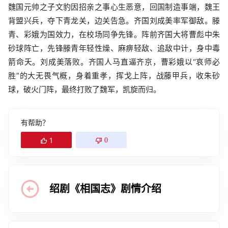
魏国元帅之子文豹因招亲之事心生恶意，回国制造事端，魏王
背盟兴兵，夺下青龙关，边关告急。齐国刘成美率军御敌。滕
青、彩娥为国效力，在校场同争先锋。阵前齐国大将曹彪中朱
砂球阵亡，先锋滕青年轻性燥、麻痹轻敌、追敌中计，身中毒
箭命夭。刘成美落败。齐国人马直逼齐京，曹彩娥以“哀师必
胜”的大无畏气概，身着重孝，挥戈上阵，战藤甲兵，收朱砂
球，破火门阵，最终打败了魏军，凯旋而归。
有帮助？
1
0
绍剧《相国志》剧情介绍