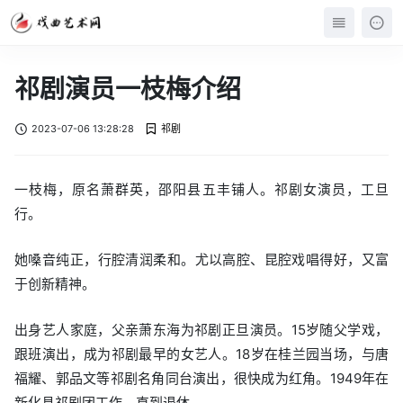
祁剧演员一枝梅介绍
2023-07-06 13:28:28
祁剧
一枝梅，原名萧群英，邵阳县五丰铺人。祁剧女演员，工旦
行。
她嗓音纯正，行腔清润柔和。尤以高腔、昆腔戏唱得好，又富
于创新精神。
出身艺人家庭，父亲萧东海为祁剧正旦演员。15岁随父学戏，
跟班演出，成为祁剧最早的女艺人。18岁在桂兰园当场，与唐
福耀、郭品文等祁剧名角同台演出，很快成为红角。1949年在
新化县祁剧团工作，直到退休。