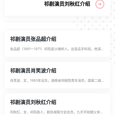
祁剧演员刘秋红介绍
祁剧演员张品超介绍
张品超（1891—1971）祁阳县沙滩桥人。出身品字科班。他演戏
以稳健著称。念白咬字，嗓音宏亮，善于唱工，多用假嗓。拿手
戏有《淮营讲邦》、《城隍庙》、《贺府斩曹》、《长亭斩
勉》、《仁宗认母》等...
祁剧演员肖笑波介绍
肖笑波，女，1983年出生。湖南省祁剧院青年演员，国家二级演
员。中国戏剧家协会会员，湖南省戏剧家协会副主席。1995年考
入邵阳市艺术学校祁剧科，2001年进入湖南省祁剧院，主攻青
衣，师承祁剧著名表演艺...
祁剧演员刘秋红介绍
刘秋红，女，祁阳县人，剧协湖南分会会员。九岁开始随父亲在