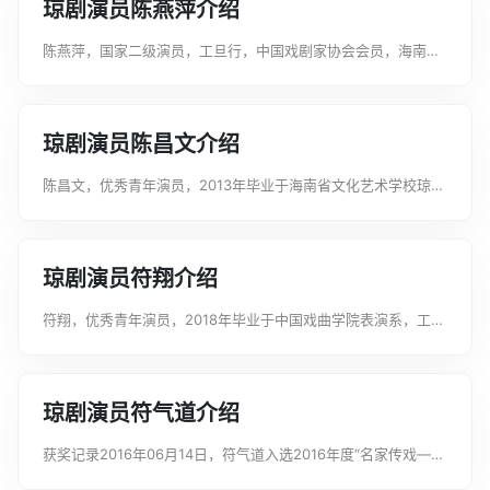
琼剧演员陈燕萍介绍
陈燕萍，国家二级演员，工旦行，中国戏剧家协会会员，海南省
戏剧家协会理事，海口市戏剧家协会理事。曾在《狸猫换太子》
《太子还朝》《和亲风云》《海瑞》《东周苏秦》等三十多部剧
目中担任主要角色。曾获海南电视台...
琼剧演员陈昌文介绍
陈昌文，优秀青年演员，2013年毕业于海南省文化艺术学校琼剧
表演专业，工小生。曾在《双教子》《百年好合》《太子还朝》
《金钟出巡》《东周苏秦》等剧中担任重要角色。...
琼剧演员符翔介绍
符翔，优秀青年演员，2018年毕业于中国戏曲学院表演系，工文
武小生。曾在《洗夫人》《海瑞》《三岔口》《白水滩》《百花
公主》《恩义干秋》《晋宫风云》《太子还朝》等剧目中担任重
要角色。...
琼剧演员符气道介绍
获奖记录2016年06月14日，符气道入选2016年度“名家传戏——
当代戏曲名家收徒传艺”工程。...