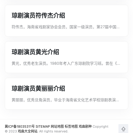
琼剧演员符传杰介绍
符传杰，海南省戏剧家协会会员，国家一级演员，第27届中国戏
剧梅花奖获得者，海南琼剧院一团副团长兼小生演员。1997年毕
业于海南省文化艺术学校琼剧表演班，分配到海南琼剧院。扮相
俊秀，嗓音响亮、吐字清晰，...
琼剧演员黄光介绍
黄光，优秀老生演员。1980年考入广东琼剧院学习班。曾在《凤
冠梦》《赵王还妻》《太子还朝》《东周苏秦》等多部琼剧中担
任重要角色。曾获海南省琼剧汇演选场比赛“一等奖”；“双创”汇
演比赛“三等奖”。...
琼剧演员黄丽丽介绍
黄丽丽，优秀旦角演员，毕业于海南省文化艺术学校琼剧表演专
业。曾在《下南洋》《喜还乡》《爱河醋海》《清官图》《宝镯
传奇》《状元桥》《海青天》《状元桥后传》《百年好合》《东
周苏秦》等几十部剧目中担任主要角...
冀ICP备18035311号
SITEMAP
网站地图
标签地图
戏曲剧种
Copyright
© 2023
戏曲大全网站
. All rights reserved.