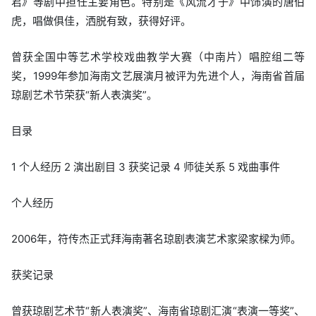
君》等剧中担任主要角色。特别是《风流才子》中饰演的唐伯
虎，唱做俱佳，洒脱有致，获得好评。
曾获全国中等艺术学校戏曲教学大赛（中南片）唱腔组二等
奖，1999年参加海南文艺展演月被评为先进个人，海南省首届
琼剧艺术节荣获“新人表演奖”。
目录
1 个人经历 2 演出剧目 3 获奖记录 4 师徒关系 5 戏曲事件
个人经历
2006年，符传杰正式拜海南著名琼剧表演艺术家梁家樑为师。
获奖记录
曾获琼剧艺术节“新人表演奖”、海南省琼剧汇演“表演一等奖”、