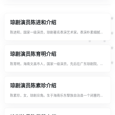
琼剧演员陈进和介绍
陈进和，国家一级演员，琼剧著名表演艺术家。表演朴素细腻、
富有激情，唱腔高亢酣畅、字正腔圆，唱腔高亢醋畅，字正腔
圆，声情并茂，行腔铿锵有加，特别是他演唱的"急中板"，不仅
节奏急促稳准，一气呵成，而且字字...
琼剧演员陈育明介绍
陈育明，海南文昌市人，国家一级演员，先后在广东琼剧院、海
口琼剧团当主要演员，历任副团长、团长，曾担任海南省文联副
主席、省剧协主席，海口市琼剧院院长。1995年，陈育明主唱的
《梁山伯与祝英台》，荣获国家...
琼剧演员陈素珍介绍
陈素珍，女，琼剧旦角。生于海南乐东黎族自治县一个闭塞的黎
村。2003年由业务副团长转为团长。读中学时她就参加学校文艺
队，后被乐东文艺宣传队招去当歌舞演员。1979年，她考入海口
市琼剧团。初入剧团那年，...