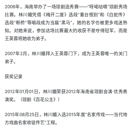
2006年，海南举办了一场琼剧选秀赛——“呀喏哒嘀”琼剧秀场
比赛。林川媚凭借《梅开二度》选段“重台恨别”和《白蛇传》
选段“断桥”等唱段成为当届“黑马”，她的名字也被更多戏迷熟
知。对她来说，参加这场比赛最大的收获不是夺得冠军，而是
王英蓉将她收为弟子。
2007年2月，林川媚拜入王英蓉门下，成为王英蓉唯一的关门
弟子。
获奖记录
2012年01月01日，林川媚荣获2012年海南省琼剧会演·优秀表
演奖。（琼剧《百花公主》）
2015年08月25日，林川媚入选2015年度“名家传戏——当代地
方戏曲名家收徒传艺”工程。