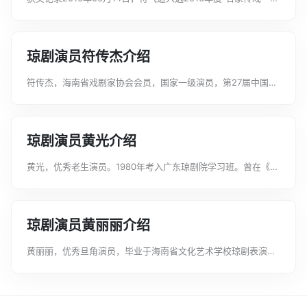
当代戏曲名家收徒传艺”工程。...
琼剧演员符传杰介绍
符传杰，海南省戏剧家协会会员，国家一级演员，第27届中国戏
剧梅花奖获得者，海南琼剧院一团副团长兼小生演员。1997年毕
业于海南省文化艺术学校琼剧表演班，分配到海南琼剧院。扮相
俊秀，嗓音响亮、吐字清晰，...
琼剧演员黄光介绍
黄光，优秀老生演员。1980年考入广东琼剧院学习班。曾在《凤
冠梦》《赵王还妻》《太子还朝》《东周苏秦》等多部琼剧中担
任重要角色。曾获海南省琼剧汇演选场比赛“一等奖”；“双创”汇
演比赛“三等奖”。...
琼剧演员黄丽丽介绍
黄丽丽，优秀旦角演员，毕业于海南省文化艺术学校琼剧表演专
业。曾在《下南洋》《喜还乡》《爱河醋海》《清官图》《宝镯
传奇》《状元桥》《海青天》《状元桥后传》《百年好合》《东
周苏秦》等几十部剧目中担任主要角...