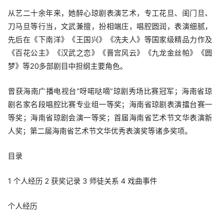
从艺二十余年来，她醉心琼剧表演艺术，专工花旦、闺门旦、
刀马旦等行当，文武兼擅，扮相端庄，唱腔圆润，表演细腻，
先后在《下南洋》《王国兴》《冼夫人》等国家级精品力作及
《百花公主》《汉武之恋》《晋宫风云》《九龙金丝帕》《圆
梦》等20多部剧目中担纲主要角色。
曾获海南广播电视台“呀喏哒嘀”琼剧秀场比赛冠军；海南省琼
剧名家名段唱腔比赛专业组一等奖；海南省琼剧表演擂台赛一
等奖；海南省琼剧会演一等奖；首届海南省艺术节文华表演新
人奖；第二届海南省艺术节文华优秀表演奖等诸多奖项。
目录
1 个人经历 2 获奖记录 3 师徒关系 4 戏曲事件
个人经历