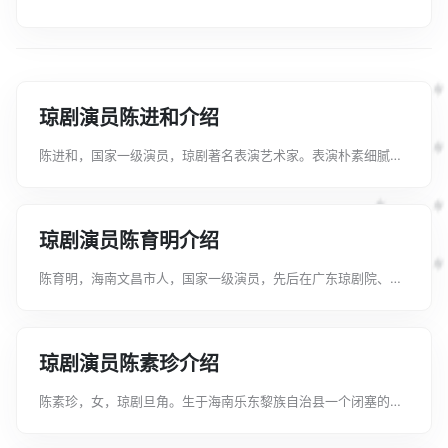
琼剧演员陈进和介绍
陈进和，国家一级演员，琼剧著名表演艺术家。表演朴素细腻、
富有激情，唱腔高亢酣畅、字正腔圆，唱腔高亢醋畅，字正腔
圆，声情并茂，行腔铿锵有加，特别是他演唱的"急中板"，不仅
节奏急促稳准，一气呵成，而且字字...
琼剧演员陈育明介绍
陈育明，海南文昌市人，国家一级演员，先后在广东琼剧院、海
口琼剧团当主要演员，历任副团长、团长，曾担任海南省文联副
主席、省剧协主席，海口市琼剧院院长。1995年，陈育明主唱的
《梁山伯与祝英台》，荣获国家...
琼剧演员陈素珍介绍
陈素珍，女，琼剧旦角。生于海南乐东黎族自治县一个闭塞的黎
村。2003年由业务副团长转为团长。读中学时她就参加学校文艺
队，后被乐东文艺宣传队招去当歌舞演员。1979年，她考入海口