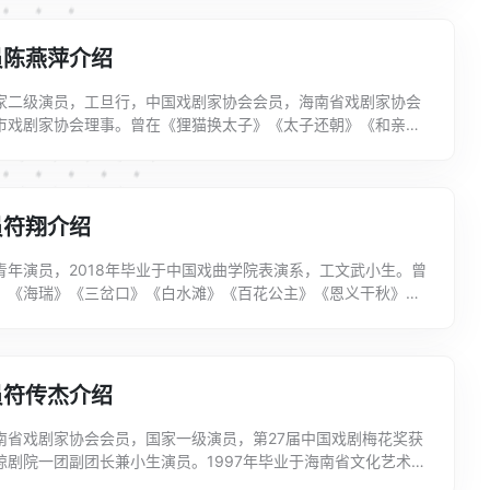
员陈燕萍介绍
家二级演员，工旦行，中国戏剧家协会会员，海南省戏剧家协会
市戏剧家协会理事。曾在《狸猫换太子》《太子还朝》《和亲风
》《东周苏秦》等三十多部剧目中担任主要角色。曾获海南电视
员符翔介绍
青年演员，2018年毕业于中国戏曲学院表演系，工文武小生。曾
》《海瑞》《三岔口》《白水滩》《百花公主》《恩义干秋》
》《太子还朝》等剧目中担任重要角色。...
员符传杰介绍
南省戏剧家协会会员，国家一级演员，第27届中国戏剧梅花奖获
琼剧院一团副团长兼小生演员。1997年毕业于海南省文化艺术学
班，分配到海南琼剧院。扮相俊秀，嗓音响亮、吐字清晰，...