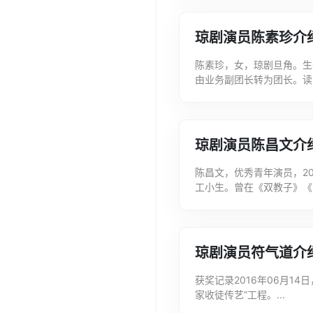
字...
琼剧演员陈素珍介
陈素珍，女，琼剧旦角。生
由业务副团长转为团长。读
队招去当歌舞演员。1979
琼剧演员陈昌文介
陈昌文，优秀青年演员，2
工小生。曾在《双教子》《
秦》等剧中担任重要角色。..
琼剧演员符气道介
获奖记录2016年06月14
家收徒传艺”工程。...