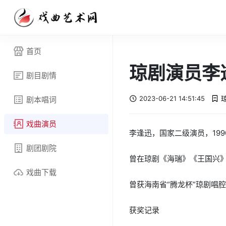
首页
琼剧演员李
剧目剧情
2023-06-21 14:51:45
剧本唱词
戏曲演员
李逢迅，国家二级演员，19
剧团剧院
曾在琼剧《海瑞》《王国兴
戏曲下载
曾获海南省“腾龙杯”琼剧唱腔
获奖记录