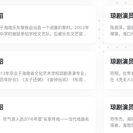
绍
琼剧演
于海南乐东黎族自治县一个闭塞的黎村。2003年
陈燕萍，国
中学时她就参加学校文艺队，后被乐东文艺宣传
理事，海口
年，她考入海口市琼剧团。初入剧团那年，...
云》《海瑞
台...
绍
琼剧演
013年毕业于海南省文化艺术学校琼剧表演专业，
符翔，优秀
百年好合》《太子还朝》《金钟出巡》《东周苏
在《洗夫人
.
《晋宫风云
绍
琼剧演
日，符气道入选2016年度“名家传戏——当代戏曲名
符传杰，海
得者，海南
校琼剧表演