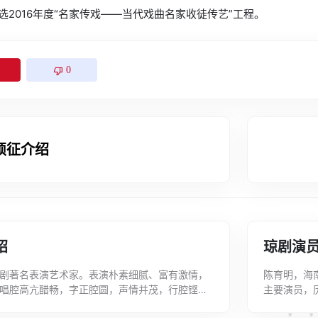
迅入选2016年度“名家传戏——当代戏曲名家收徒传艺”工程。
0
硕征介绍
绍
琼剧演
剧著名表演艺术家。表演朴素细腻、富有激情，
陈育明，海
唱腔高亢醋畅，字正腔圆，声情并茂，行腔铿锵
主要演员，
中板"，不仅节奏急促稳准，一气呵成，而且字
口市琼剧院院