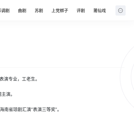
彩调剧
曲剧
苏剧
上党梆子
评剧
莆仙戏
院表演专业，工老生。
纲主演。
；海南省琼剧汇演“表演三等奖”。