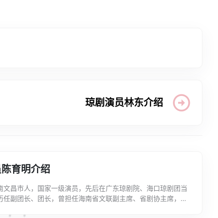
琼剧演员林东介绍
员陈育明介绍
南文昌市人，国家一级演员，先后在广东琼剧院、海口琼剧团当
历任副团长、团长，曾担任海南省文联副主席、省剧协主席，海
长。1995年，陈育明主唱的《梁山伯与祝英台》，荣获国家...