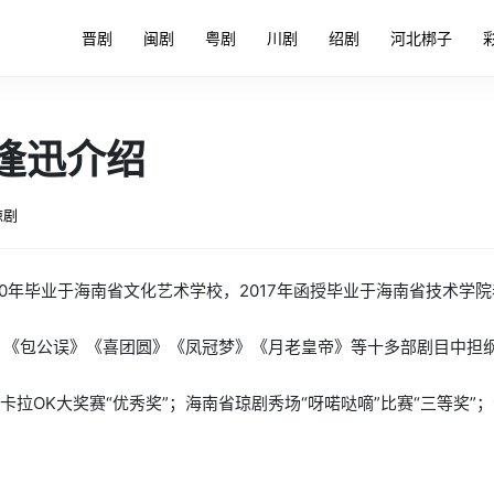
晋剧
闽剧
粤剧
川剧
绍剧
河北梆子
逢迅介绍
琼剧
90年毕业于海南省文化艺术学校，2017年函授毕业于海南省技术学
》《包公误》《喜团圆》《凤冠梦》《月老皇帝》等十多部剧目中担
卡拉OK大奖赛“优秀奖”；海南省琼剧秀场“呀喏哒嘀”比赛“三等奖”