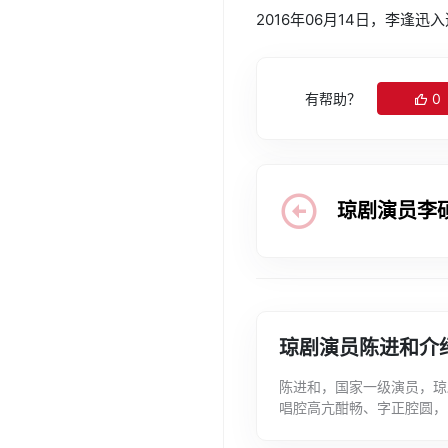
2016年06月14日，李逢
有帮助？
0
琼剧演员李
琼剧演员陈进和介
陈进和，国家一级演员，琼
唱腔高亢酣畅、字正腔圆，
有加，特别是他演唱的"急