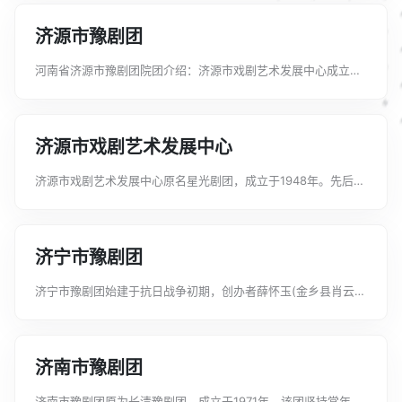
高中职称的26余人。豫剧...
济源市豫剧团
河南省济源市豫剧团院团介绍：济源市戏剧艺术发展中心成立于
1948年，原名为星光剧团，于1949年改名为大众剧团；1950
年，“中州豫剧学社”由洛阳北渡入济，后并入大众剧团，由怀梆
改演豫剧。1957年在...
济源市戏剧艺术发展中心
济源市戏剧艺术发展中心原名星光剧团，成立于1948年。先后创
作排演了豫剧《女儿国》《情系二O七》《铁箭关》《功罪千
秋》《王屋山下》《愚公移山》《王屋山的女人》《非常妈妈》
等上百部优秀剧目。其中豫剧《王...
济宁市豫剧团
济宁市豫剧团始建于抗日战争初期，创办者薛怀玉(金乡县肖云寺
薛家村人)、王东海(江苏省丰县大王庄人)，在丰县马路口组织了
山东梆子科班--薛家班。1940年应邀到湖西地委、军分区驻地演
出，受到广大军民的欢...
济南市豫剧团
济南市豫剧团原为长清豫剧团，成立于1971年，该团坚持常年送