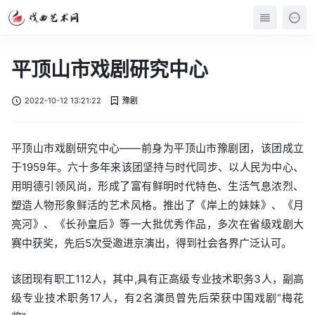
平顶山市戏剧研究中心
2022-10-12 13:21:22
豫剧
平顶山市戏剧研究中心——前身为平顶山市豫剧团，该团成立
于1959年。六十多年来该团坚持与时代同步、以人民为中心、
用明德引领风尚，形成了富有鲜明时代特色、生活气息浓烈、
塑造人物形象鲜活的艺术风格。推出了《岸上的妹妹》、《月
亮河》、《长孙皇后》等一大批优秀作品，多次在省级戏剧大
赛中获奖，先后5次受邀进京演出，得到社会各界广泛认可。
该团现有职工112人，其中,具有正高级专业技术职务3人，副高
级专业技术职务17人，有2名演员曾先后荣获中国戏剧“梅花