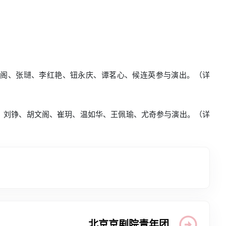
胡文阁、张琎、李红艳、钮永庆、谭茗心、候连英参与演出。（详
芸、刘铮、胡文阁、崔玥、温如华、王佩瑜、尤奇参与演出。（详
北京京剧院青年团