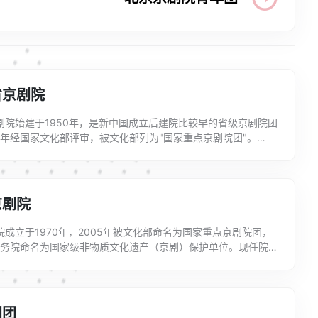
省京剧院
剧院始建于1950年，是新中国成立后建院比较早的省级京剧院团
05年经国家文化部评审，被文化部列为"国家重点京剧院团"。
国务院人力资源和社会保障部、文化部授予"全国文化系...
京剧院
成立于1970年，2005年被文化部命名为国家重点京剧院团，
被国务院命名为国家级非物质文化遗产（京剧）保护单位。现任院长
院成立五十多年来，以继承和发展优秀传统艺术为己任...
剧团