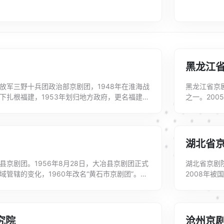
黑龙江
放军三野十兵团政治部京剧团，1948年在淮海战
黑龙江省京
下扎根福建，1953年划归地方政府，更名福建省
之一。20
部评为“省级重点京剧院团”，20...
2009年被
湖北省
京剧团。1956年8月28日，大冶县京剧团正式
湖北省京剧院
管辖的变化，1960年改名“黄石市京剧团”。其
2008年
，上世纪八十年代末至九十年代初剧...
朱世慧。剧
究院
沧州京