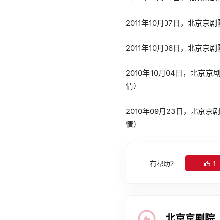
2011年10月07日，北京
2011年10月06日，北京
2010年10月04日，北
情）
2010年09月23日，北
情）
有帮助？
1
北京京剧院