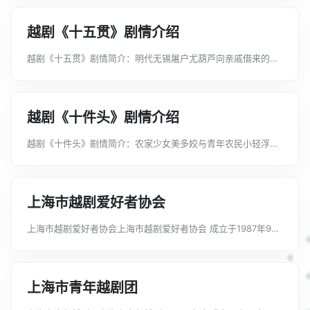
名入同，海棠见超凡大50惊呼...
越剧《十五贯》剧情介绍
越剧《十五贯》剧情简介：明代无锡屠户尤葫芦向亲戚借来的十
五贯钱为赌徒娄阿鼠所盗，并遭杀害。众邻报官并分头追查。尤
借钱归家后，曾戏言乃其养女之卖身钱，养女苏戍娟惧而逃奔。
途中遇熊友兰结伴同行，恰好...
越剧《十件头》剧情介绍
越剧《十件头》剧情简介：农家少女美多姣与青年农民小轻浮的
恋爱故事。小轻浮为人勤劳，但生活上有些轻浮。美多姣劝情哥
不要去做“烟酒赌嫖奸，偷盗抢骗杀”十件事。美多姣的真心深深
打动了小轻浮，使爱情更纯...
上海市越剧爱好者协会
上海市越剧爱好者协会上海市越剧爱好者协会 成立于1987年9月
20日。1987年初，上海市群众艺术馆为了加强对业余越剧活动的
组织辅导，探索改革开放时期辅导工人的新经验，巩固和壮大越
剧爱好者队伍，经越剧...
上海市青年越剧团