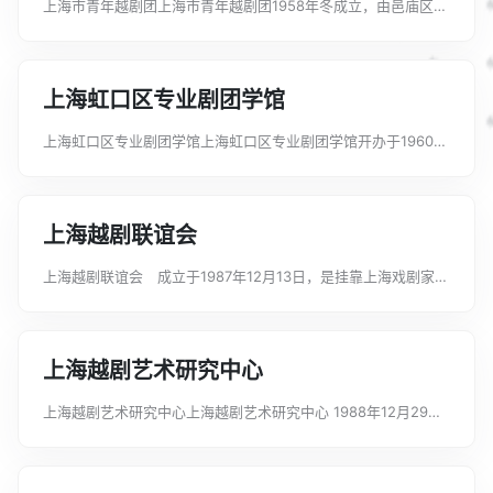
上海市青年越剧团上海市青年越剧团1958年冬成立，由邑庙区所
属的和平、光荣两越剧团，在整风运动后期调整合并而成。全团
60余人，演员均为30岁以下的青年演员。团长张金花，副团长何
明珠。区文化局派干部张士...
上海虹口区专业剧团学馆
上海虹口区专业剧团学馆上海虹口区专业剧团学馆开办于1960年
9月2日，由当时上海虹口区的东风、飞鸣越剧团和大众滑稽剧团
三方集资，并报请虹口区文化科批准后建立。在筹划先期，乃由
东风、飞鸣两团谋合组建，所...
上海越剧联谊会
上海越剧联谊会 成立于1987年12月13日，是挂靠上海戏剧家协
会的群众性越剧联谊组织。吕瑞英任名誉会长，尹桂芳、尹小芳
为顾问，沈锡英任会长，吕志刚、陈玲华、史久颖任副会长，秘
书长吕志刚兼。尹桂芳、俞...
上海越剧艺术研究中心
上海越剧艺术研究中心上海越剧艺术研究中心 1988年12月29日
经上海市文化局批准成立，性质为民间学术团体，经费自筹，挂
靠上海艺术研究所。1991年12月转为上海越剧院分支机构，主任
袁雪芬，副主任尹桂...