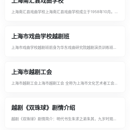
上海南汇县戏曲学校
上海南汇县戏曲学校上海南汇县戏曲学校成立于1958年10月。半
工半读制。分三批招生共50名。由南汇县文化科管理。学校设越
剧班、沪剧班、歌舞班、黄梅戏班。后歌舞班人员加入南汇县文
工团。沪剧班学员毕业后分...
上海市戏曲学校越剧班
上海市戏曲学校越剧班前身为华东戏曲研究院越剧演员训练班，
开办于1954年11月。先后在本市及绍兴、苏州三地招收了60名演
员班学员（其中男生40名，女生20名），学制为5年。吕云甫任
班主任，表演教师有项...
上海市越剧工会
上海市越剧工会上海市越剧工会 全称为上海市文化艺术者工会越
剧分会。会址在原新大沽路406弄3号，前身为上海市影剧业工会
越剧分会，于1950年1月31日成立筹委会，并选出袁雪芬、范瑞
娟、吕仲、吴琛等27...
越剧《双珠球》剧情介绍
越剧《双珠球》剧情简介：明代书生朱求之弟朱其，九岁时观灯
失散，杳无音信。朱求慕陈建之女霞云，通过丫鬟海棠告知霞
云，霞云约朱求在花园私会，赠珠球给朱求。恶僧超凡得悉，冒