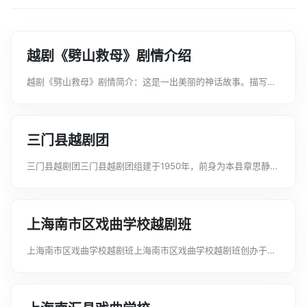
越剧《劈山救母》剧情介绍
越剧《劈山救母》剧情简介：这是一出美丽的神话故事。描写古
代一个思凡的女神圣母与凡间书生刘彦昌相爱缔婚，生子沉香。
圣母兄二郎神怒妹思凡，将其压在华山之下。圣母临难时，遣婢
持宝莲灯护送刘彦昌父子逃离...
三门县越剧团
三门县越剧团三门县越剧团组建于1950年，前身为本县章思静为
班主的鸣莺剧团与来自嵊县的越光剧团于1950年合并建成。曾称
三门人民剧团。曾任主要领导有俞琴娟、陈梅珍、竺玉珍、陶玉
香等。主要艺术人员有张云...
上海南市区戏曲学校越剧班
上海南市区戏曲学校越剧班上海南市区戏曲学校越剧班创办于
1960年11月。该班是上海南市区文化局为培养本区所属的出新越
剧团的新生力量，由剧团自行招收学员，是南市戏校已开设京
剧、沪剧、滑稽、歌舞、杂技等班...