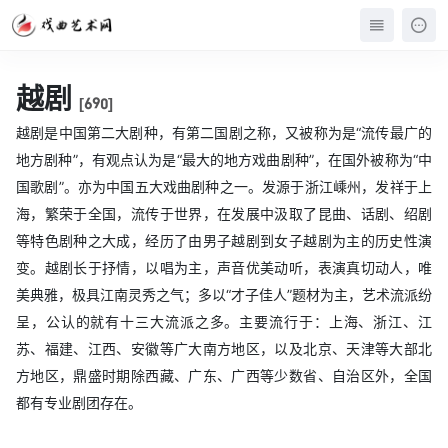
越剧
[690]
越剧是中国第二大剧种，有第二国剧之称，又被称为是“流传最广的
地方剧种”，有观点认为是“最大的地方戏曲剧种”，在国外被称为“中
国歌剧”。亦为中国五大戏曲剧种之一。发源于浙江嵊州，发祥于上
海，繁荣于全国，流传于世界，在发展中汲取了昆曲、话剧、绍剧
等特色剧种之大成，经历了由男子越剧到女子越剧为主的历史性演
变。越剧长于抒情，以唱为主，声音优美动听，表演真切动人，唯
美典雅，极具江南灵秀之气；多以“才子佳人”题材为主，艺术流派纷
呈，公认的就有十三大流派之多。主要流行于：上海、浙江、江
苏、福建、江西、安徽等广大南方地区，以及北京、天津等大部北
方地区，鼎盛时期除西藏、广东、广西等少数省、自治区外，全国
都有专业剧团存在。