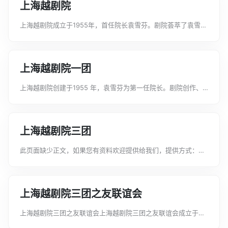
上海越剧院
上海越剧院成立于1955年，首任院长袁雪芬。剧院荟萃了袁雪
芬、范瑞娟、傅全香、徐玉兰、王文娟、张桂凤、徐天红、吴小
楼、陆锦花、吕瑞英、金采风、周宝奎等一批卓有成就的老一辈
表演艺术家和流派创始人。历年来...
上海越剧院一团
上海越剧院创建于1955 年，袁雪芬为第一任院长。剧院创作、
改编和移植了四百余出古装剧、历史剧和现代剧，其中《梁山伯
与祝英台》、《西厢记》、《红楼梦》和《祥林嫂》等被公认为
剧种的代表作。获奖剧码还包括...
上海越剧院三团
此页面缺少正文，如果您有资料欢迎提供给我们，提供方式：错
误反馈2022年08月28日，上海越剧院三团在太仓大剧院演出越
剧《碧玉簪》、越剧《家》、越剧《追鱼》、越剧《花中君
子》、越剧《梁山伯与祝英台》，...
上海越剧院三团之友联谊会
上海越剧院三团之友联谊会上海越剧院三团之友联谊会成立于
1989年2月3日，赵志刚任名誉会长，袁雪芬、尹桂芳、余秋