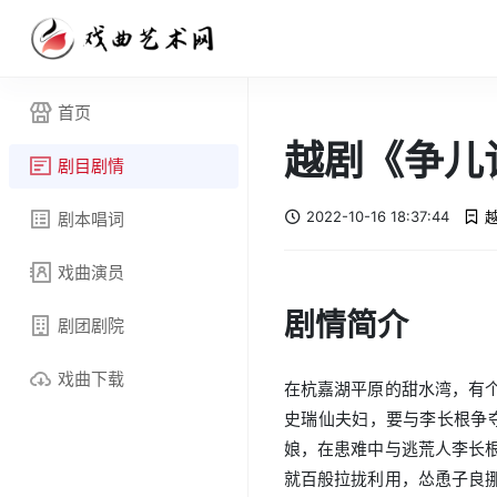
首页
越剧《争儿
剧目剧情
2022-10-16 18:37:44
剧本唱词
戏曲演员
剧情简介
剧团剧院
戏曲下载
在杭嘉湖平原的甜水湾，有
史瑞仙夫妇，要与李长根争
娘，在患难中与逃荒人李长
就百般拉拢利用，怂恿子良