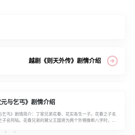
越剧《则天外传》剧情介绍
状元与乞丐》剧情介绍
与乞丐》剧情简介：丁家兄弟花春、花实各生一子。花春之子名
之子名阿毡。花春兄弟的舅父王国贤为两个外甥推断八字时，误
无穷”，文凤“一生贫贱”。花实夫妇得意忘形，花春夫...