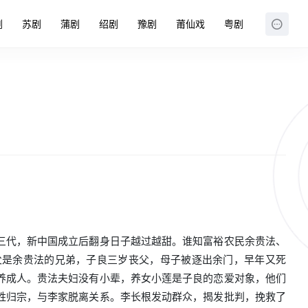
剧
苏剧
蒲剧
绍剧
豫剧
莆仙戏
粤剧
三代，新中国成立后翻身日子越过越甜。谁知富裕农民余贵法、
父是余贵法的兄弟，子良三岁丧父，母子被逐出余门，早年又死
养成人。贵法夫妇没有小辈，养女小莲是子良的恋爱对象，他们
姓归宗，与李家脱离关系。李长根发动群众，揭发批判，挽救了