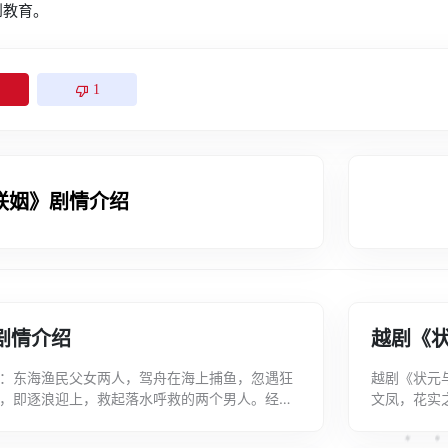
到教育。
1
联姻》剧情介绍
剧情介绍
越剧《
：东海渔民父女两人，驾舟在海上捕鱼，忽遇狂
越剧《状元
，即逐浪迎上，救起落水呼救的两个男人。经一
文凤，花实
国民党派遣正欲潜入大陆的特务。父女不畏...
断阿毯“富贵