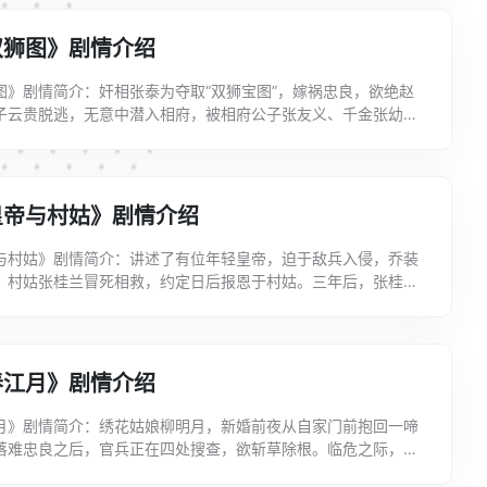
双狮图》剧情介绍
图》剧情简介：奸相张泰为夺取“双狮宝图”，嫁祸忠良，欲绝赵
子云贵脱逃，无意中潜入相府，被相府公子张友义、千金张幼梅
兵追至，威逼兄妹俩交出“逃犯”。嫉恶如仇的张友义...
皇帝与村姑》剧情介绍
与村姑》剧情简介：讲述了有位年轻皇帝，迫于敌兵入侵，乔装
，村姑张桂兰冒死相救，约定日后报恩于村姑。三年后，张桂兰
恩，便让恩于众。钦差曹子彬原是叛臣，村姑知其隐情。曹...
春江月》剧情介绍
月》剧情简介：绣花姑娘柳明月，新婚前夜从自家门前抱回一啼
落难忠良之后，官兵正在四处搜查，欲斩草除根。临危之际，柳
，冒认“私生”，斥退官兵，从刀口救下孩子。其夫家不...