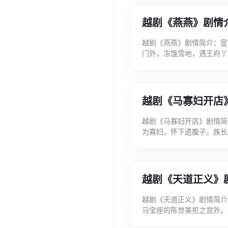
越剧《燕燕》剧情
越剧《燕燕》剧情简介：宦
门外，冻饿雪地，遇王府丫
舅母家见燕燕貌美而动人乃
越剧《马寡妇开店
越剧《马寡妇开店》剧情简
为寡妇，怀下遗腹子。族长
的小客店，偶遇丧妻3年、染
越剧《天道正义》
越剧《天道正义》剧情简介
马宝座的陈世美拒之宫外。
美虚与周旋却暗派韩琪杀人