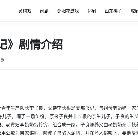
黄梅戏
闽剧
邵阳花鼓戏
祁剧
山东梆子
琼
记》剧情介绍
越剧
个青年生产队长李子良，父亲李长根是支部书记，与祖母老奶奶一家
夺儿子，闹了一场纠纷。原来子良并非长根的亲生儿子，子良的生
根、老寡妇李奶奶穷怜穷，组合成一家。子良随养父由老奶奶亲手抚
挪用公款为自家谋利，险使子良陷入泥坑，并在坏人挑唆下，要他复