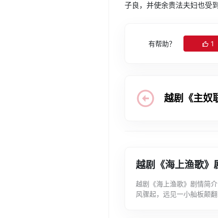
子良，并使余贵法夫妇也受
有帮助？
1
越剧《主奴
越剧《海上渔歌》
越剧《海上渔歌》剧情简介
风骤起，远见一小舢板颠翻
番观察盘问，发现乃是台湾