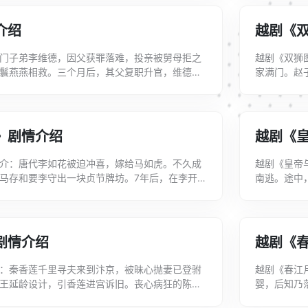
介绍
越剧《
门子弟李维德，因父获罪落难，投亲被舅母拒之
越剧《双狮
鬟燕燕相救。三个月后，其父复职升官，维德来
家满门。赵
山盟海誓，骗得了燕燕的一片真情。清明节...
藏匿。奸相带
》剧情介绍
越剧《
介：唐代李如花被迫冲喜，嫁给马如虎。不久成
越剧《皇帝
马存和要李守出一块贞节牌坊。7年后，在李开设
南逃。途中
病投宿的书生狄人杰。李在给狄送被、...
得悉皇帝报
剧情介绍
越剧《
：秦香莲千里寻夫来到汴京，被昧心抛妻已登驸
越剧《春江
王延龄设计，引香莲进宫诉旧。丧心病狂的陈世
婴，后知乃
灭口。韩大义放秦，自刎成仁。秦香莲扑水...
明月挺身而出