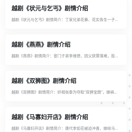
越剧《状元与乞丐》剧情介绍
越剧《状元与乞丐》剧情简介：丁家兄弟花春、花实各生一子。
花春之子名文凤，花实之子名阿毡。花春兄弟的舅父王国贤为两
个外甥推断八字时，误断阿毯“富贵无穷”，文凤“一生贫贱”。花
实夫妇得意忘形，花春夫...
越剧《燕燕》剧情介绍
越剧《燕燕》剧情简介：宦门子弟李维德，因父获罪落难，投亲
被舅母拒之门外，冻饿雪地，遇王府丫鬟燕燕相救。三个月后，
其父复职升官，维德来舅母家见燕燕貌美而动人乃山盟海誓，骗
得了燕燕的一片真情。清明节...
越剧《双狮图》剧情介绍
越剧《双狮图》剧情简介：奸相张泰为夺取“双狮宝图”，嫁祸忠
良，欲绝赵家满门。赵子云贵脱逃，无意中潜入相府，被相府公
子张友义、千金张幼梅藏匿。奸相带兵追至，威逼兄妹俩交出“逃
犯”。嫉恶如仇的张友义...
越剧《马寡妇开店》剧情介绍
越剧《马寡妇开店》剧情简介：唐代李如花被迫冲喜，嫁给马如