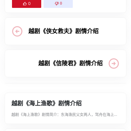
0
0
越剧《侠女救夫》剧情介绍
越剧《信陵君》剧情介绍
越剧《海上渔歌》剧情介绍
越剧《海上渔歌》剧情简介：东海渔民父女两人，驾舟在海上捕
鱼，忽遇狂风骤起，远见一小舢板颠翻，即逐浪迎上，救起落水
呼救的两个男人。经一番观察盘问，发现乃是台湾国民党派遣正
欲潜入大陆的特务。父女不畏...