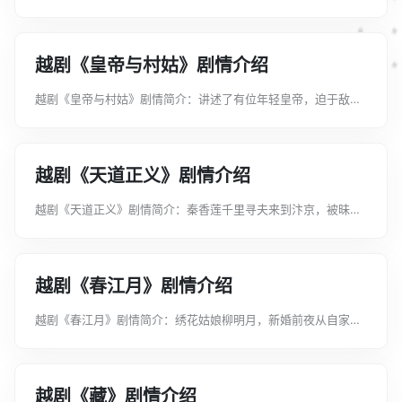
虎。不久成为寡妇，怀下遗腹子。族长马存和要李守出一块贞节
牌坊。7年后，在李开设的小客店，偶遇丧妻3年、染病投宿的书
生狄人杰。李在给狄送被、...
越剧《皇帝与村姑》剧情介绍
越剧《皇帝与村姑》剧情简介：讲述了有位年轻皇帝，迫于敌兵
入侵，乔装南逃。途中，村姑张桂兰冒死相救，约定日后报恩于
村姑。三年后，张桂兰得悉皇帝报恩，便让恩于众。钦差曹子彬
原是叛臣，村姑知其隐情。曹...
越剧《天道正义》剧情介绍
越剧《天道正义》剧情简介：秦香莲千里寻夫来到汴京，被昧心
抛妻已登驸马宝座的陈世美拒之宫外。王延龄设计，引香莲进宫
诉旧。丧心病狂的陈世美虚与周旋却暗派韩琪杀人灭口。韩大义
放秦，自刎成仁。秦香莲扑水...
越剧《春江月》剧情介绍
越剧《春江月》剧情简介：绣花姑娘柳明月，新婚前夜从自家门
前抱回一啼婴，后知乃落难忠良之后，官兵正在四处搜查，欲斩
草除根。临危之际，柳明月挺身而出，冒认“私生”，斥退官兵，
从刀口救下孩子。其夫家不...
越剧《藏》剧情介绍