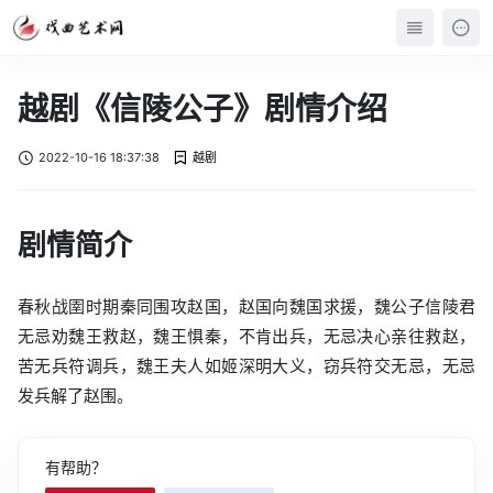
越剧《信陵公子》剧情介绍
2022-10-16 18:37:38
越剧
剧情简介
春秋战圉时期秦同围攻赵国，赵国向魏国求援，魏公子信陵君
无忌劝魏王救赵，魏王惧秦，不肯出兵，无忌决心亲往救赵，
苦无兵符调兵，魏王夫人如姬深明大义，窃兵符交无忌，无忌
发兵解了赵围。
有帮助？