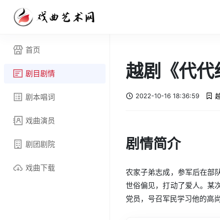
首页
越剧《代代
剧目剧情
2022-10-16 18:36:59
剧本唱词
戏曲演员
剧情简介
剧团剧院
戏曲下载
农家子弟志成，参军后在部
世俗偏见，打动了爱人。某
党员，号召军民学习他的高