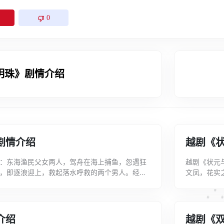
0
明珠》剧情介绍
剧情介绍
越剧《
：东海渔民父女两人，驾舟在海上捕鱼，忽遇狂
越剧《状元
，即逐浪迎上，救起落水呼救的两个男人。经一
文凤，花实
国民党派遣正欲潜入大陆的特务。父女不畏...
断阿毯“富贵
介绍
越剧《