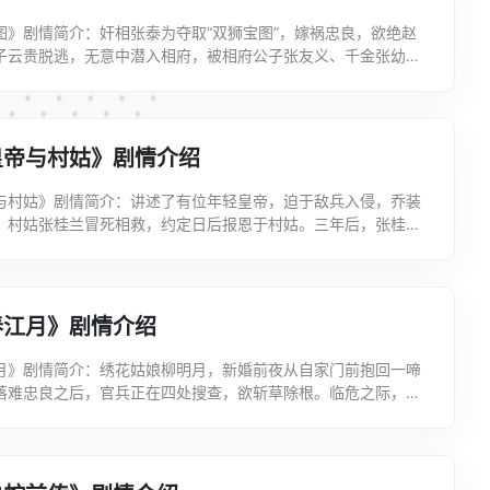
图》剧情简介：奸相张泰为夺取“双狮宝图”，嫁祸忠良，欲绝赵
子云贵脱逃，无意中潜入相府，被相府公子张友义、千金张幼梅
兵追至，威逼兄妹俩交出“逃犯”。嫉恶如仇的张友义...
皇帝与村姑》剧情介绍
与村姑》剧情简介：讲述了有位年轻皇帝，迫于敌兵入侵，乔装
，村姑张桂兰冒死相救，约定日后报恩于村姑。三年后，张桂兰
恩，便让恩于众。钦差曹子彬原是叛臣，村姑知其隐情。曹...
春江月》剧情介绍
月》剧情简介：绣花姑娘柳明月，新婚前夜从自家门前抱回一啼
落难忠良之后，官兵正在四处搜查，欲斩草除根。临危之际，柳
，冒认“私生”，斥退官兵，从刀口救下孩子。其夫家不...