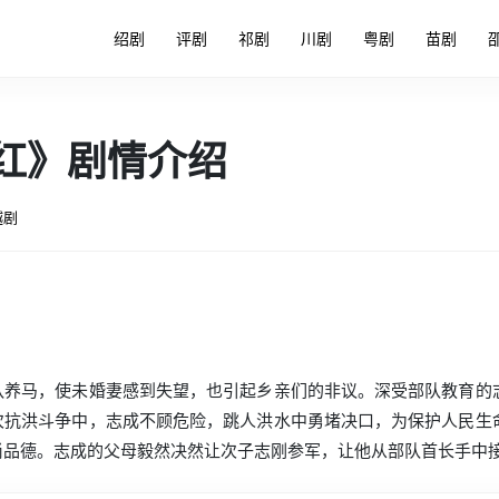
绍剧
评剧
祁剧
川剧
粤剧
苗剧
红》剧情介绍
越剧
队养马，使未婚妻感到失望，也引起乡亲们的非议。深受部队教育的
次抗洪斗争中，志成不顾危险，跳人洪水中勇堵决口，为保护人民生
尚品德。志成的父母毅然决然让次子志刚参军，让他从部队首长手中