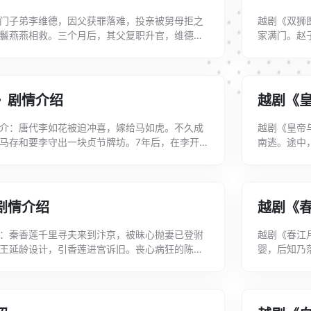
门子弟李维德，因父获罪落难，投亲被舅母拒之
越剧《双狮
鬟燕燕相救。三个月后，其父复职升官，维德来
家满门。赵
山盟海誓，骗得了燕燕的一片真情。清明节...
藏匿。奸相带
》剧情介绍
越剧《
介：唐代李如花被迫冲喜，嫁给马如虎。不久成
越剧《皇帝
马存和要李守出一块贞节牌坊。7年后，在李开设
南逃。途中
病投宿的书生狄人杰。李在给狄送被、...
得悉皇帝报
剧情介绍
越剧《
：秦香莲千里寻夫来到汴京，被昧心抛妻已登驸
越剧《春江
王延龄设计，引香莲进宫诉旧。丧心病狂的陈世
婴，后知乃
灭口。韩大义放秦，自刎成仁。秦香莲扑水...
明月挺身而出