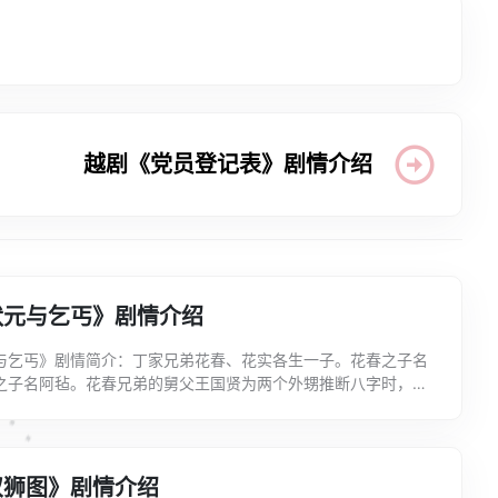
越剧《党员登记表》剧情介绍
状元与乞丐》剧情介绍
与乞丐》剧情简介：丁家兄弟花春、花实各生一子。花春之子名
之子名阿毡。花春兄弟的舅父王国贤为两个外甥推断八字时，误
无穷”，文凤“一生贫贱”。花实夫妇得意忘形，花春夫...
双狮图》剧情介绍