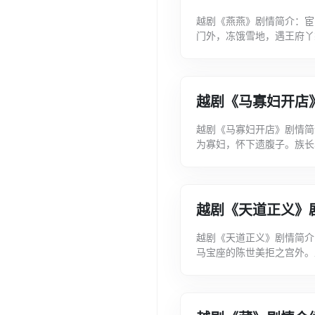
越剧《燕燕》剧情简介：宦
门外，冻饿雪地，遇王府丫
舅母家见燕燕貌美而动人乃
越剧《马寡妇开店
越剧《马寡妇开店》剧情简
为寡妇，怀下遗腹子。族长
的小客店，偶遇丧妻3年、染
越剧《天道正义》
越剧《天道正义》剧情简介
马宝座的陈世美拒之宫外。
美虚与周旋却暗派韩琪杀人