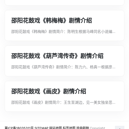
黄金案》编剧。1948年秋，国民党晨阳专署专员沈佐才伙同机要
秘书胡哲民制造了抢劫大昌金号惨案，引起舆论谴责，企图嫁祸
中国共产党地下组织。县...
邵阳花鼓戏《韩梅梅》剧情介绍
邵阳花鼓戏《韩梅梅》剧情简介：陈明生根据马峰同名小说编
剧。回乡女知识青年韩梅梅，顶住来自社会、家庭的讽刺、打击
和阻拦，安心农村，投身集体养猪事业。该剧采用传统编剧手
法，音乐处理和表演动作均有独到...
邵阳花鼓戏《葫芦湾传奇》剧情介绍
邵阳花鼓戏《葫芦湾传奇》剧情简介：陈力六、杨真一根据彦英
中篇小说《太阳》改编。四十多岁的老憨因特殊缘故以夫妻名义
收养十四岁的孤女玉莲。玉莲成年后，爱上青年大喜，老憨也感
到玉莲对自己只有父女之情，...
邵阳花鼓戏《画皮》剧情介绍
邵阳花鼓戏《画皮》剧情简介：王生至湖边，见一美女独坐悲
啼，乃将其带到书房伴读。深夜，美女现出恶鬼原形正在描画人
皮时，王生窥见，吓得魂飞魄散。恶鬼紧追不舍，正要将王生的
心挖出吃掉，幸一道长赶到，降...
冀ICP备18035311号
SITEMAP
网站地图
标签地图
戏曲剧种
Copyright