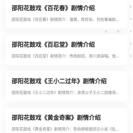
邵阳花鼓戏《百花春》剧情介绍
邵阳花鼓戏《百花春》剧情简介：潘展、陈钦安、刘柱春编剧。
方大嫂的儿子石劲刚与公社书记的女儿王春玲是未婚夫妻，双双
当上队长后，春玲为支援劲刚队的牛力来到石家，被劲刚误认为
是前来求援秧苗的，借故推却...
邵阳花鼓戏《百忍堂》剧情介绍
邵阳花鼓戏《百忍堂》剧情简介：传统剧目，用川调演唱。张公
义遇事忍让，在他九十九次忍让后，皇帝赐他“百忍堂”金匾一
块。八仙之一铁拐李不服，认为张尚差一忍，便变一叫化前去张
府寻事。后见张确实能忍，乃...
邵阳花鼓戏《王小二过年》剧情介绍
邵阳花鼓戏《王小二过年》剧情简介：浪荡公子王小二因赌场失
利，无钱过年，二嫂气恼。王设法骗得伯父派孙儿王小毛送来
鱼、肉、米、酒和八百文压岁钱。小二和二嫂吃年饭时都讲了不
吉利的话，于是二人以八百压岁...
邵阳花鼓戏《黄金奇案》剧情介绍
邵阳花鼓戏《黄金奇案》剧情简介：陈伯卿根据邱刃小说《乱世