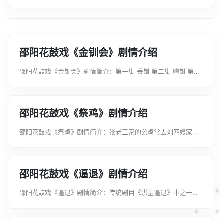
邵阳花鼓戏《金钏会》剧情介绍
邵阳花鼓戏《金钏会》剧情简介：第一集 丢钏 第二集 赠钏 第三
集 合钏 秀才莫文魁上京赶考途中失落祖传金钏及银两物什，被
穷家孩子张丁山拾得，并物归原主。莫文魁为感谢张丁山之举，
赠钏一只。尔后，张...
邵阳花鼓戏《祭鸡》剧情介绍
邵阳花鼓戏《祭鸡》剧情简介：张老三家的公鸡常去刘四嫂家，
与刘家的母鸡交配，张上门收取配种费，刘不肯，两人发生争
执，张要把自家公鸡抓回，追鸡时，不慎将公鸡踩死。张要刘
赔，刘不肯，张胡搅蛮缠，要刘为...
邵阳花鼓戏《逼退》剧情介绍
邵阳花鼓戏《逼退》剧情简介：传统剧目《洪基逼退》中之一
折，用川调演唱。刘洪基嫌其婿杨春龙家道贫寒，诱其入府，逼
杨写了退婚文书后，又将杨骗进书院，意欲夜半时放火烧杀之。
此剧系小生罗帽戏，唱做念并重...